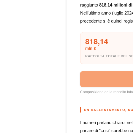
raggiunto
818,14 milioni d
Nell’ultimo anno (luglio 20
precedente si è quindi regi
818,14
mln €
RACCOLTA TOTALE DEL S
Composizione della raccolta total
UN RALLENTAMENTO, N
I numeri parlano chiaro: nel
parlare di “crisi” sarebbe n