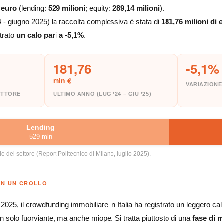
i euro
(lending:
529 milioni
; equity:
289,14 milioni
).
24 - giugno 2025) la raccolta complessiva è stata di
181,76 milioni di 
strato
un calo pari a -5,1%
.
181,76
-5,1%
mln €
VARIAZION
ETTORE
ULTIMO ANNO (LUG ’24 – GIU ’25)
Lending
529 mln
e del settore (Report Politecnico di Milano, luglio 2025).
ON UN CROLLO
 2025, il crowdfunding immobiliare in Italia ha registrato un leggero ca
on solo fuorviante, ma anche miope. Si tratta piuttosto di una
fase di 