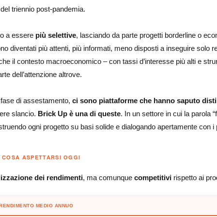
del triennio post-pandemia.
ato a essere
più selettive
, lasciando da parte progetti borderline o eco
ono diventati più attenti, più informati, meno disposti a inseguire solo 
che il contesto macroeconomico – con tassi d’interesse più alti e stru
rte dell’attenzione altrove.
 fase di assestamento,
ci sono piattaforme che hanno saputo dist
ere slancio.
Brick Up è una di queste
. In un settore in cui la parola “
ruendo ogni progetto su basi solide e dialogando apertamente con i pr
: COSA ASPETTARSI OGGI
izzazione dei rendimenti
, ma comunque
competitivi
rispetto ai prod
RENDIMENTO MEDIO ANNUO