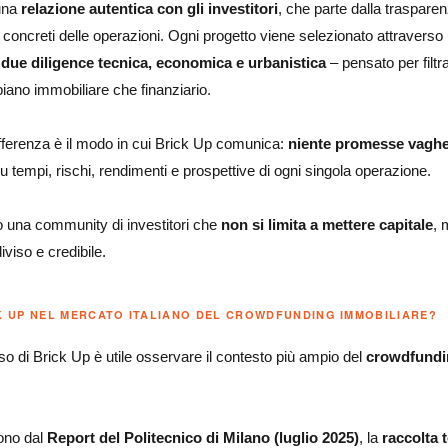
 una
relazione autentica con gli investitori
, che parte dalla trasparenz
ù concreti delle operazioni. Ogni progetto viene selezionato attravers
a
due diligence tecnica, economica e urbanistica
– pensato per filtr
piano immobiliare che finanziario.
fferenza è il modo in cui Brick Up comunica:
niente promesse vaghe,
u tempi, rischi, rendimenti e prospettive di ogni singola operazione.
 una community di investitori che
non si limita a mettere capitale
, 
viso e credibile.
K UP NEL MERCATO ITALIANO DEL CROWDFUNDING IMMOBILIARE?
 di Brick Up è utile osservare il contesto più ampio del
crowdfundin
cono dal
Report del Politecnico di Milano (luglio 2025)
, la
raccolta t