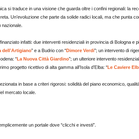
ca si traduce in una visione che guarda oltre i confini regionali: la r
eta. Un’evoluzione che parte da solide radici locali, ma che punta c
 nazionale.
finanziato infatti: due interventi residenziali in provincia di Bologna 
a dell’Artigiano
” e a Budrio con “
Dimore Verdi
”; un intervento di ri
Modena: “
La Nuova Città Giardino
”; un ulteriore intervento residenzia
primo progetto ricettivo di alta gamma all’Isola d’Elba: “
Le Caviere Elb
ionata in base a criteri rigorosi: solidità del piano economico, qualità 
el mercato locale.
mplicemente un portale dove “clicchi e investi”.