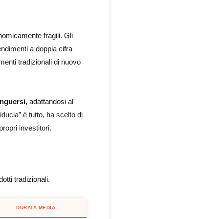
nomicamente fragili. Gli
rendimenti a doppia cifra
menti tradizionali di nuovo
inguersi
, adattandosi al
fiducia” è tutto, ha scelto di
opri investitori.
otti tradizionali.
DURATA MEDIA