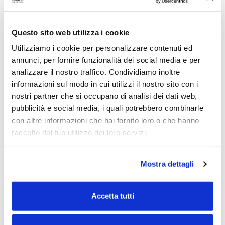
5.000
36
€
mesi
TICKET MINIMO
DURATA
Questo sito web utilizza i cookie
Utilizziamo i cookie per personalizzare contenuti ed
annunci, per fornire funzionalità dei social media e per
RENDIMENTO CEDOLARE LORDO STIMATO
analizzare il nostro traffico. Condividiamo inoltre
informazioni sul modo in cui utilizzi il nostro sito con i
I° ANNO
II° ANNO
III° ANNO
›
›
8,5%
10,5%
12%
nostri partner che si occupano di analisi dei dati web,
pubblicità e social media, i quali potrebbero combinarle
con altre informazioni che hai fornito loro o che hanno
raccolto dal tuo utilizzo dei loro servizi.
›
Diritto di vendita (opzione di put)
: possibilità per
l’investitore di cedere le quote al valore investito più cedole
Mostra dettagli
maturate.
›
Priorità nella restituzione del capitale
rispetto ai soci
Accetta tutti
ordinari e
copertura dell’eventuale quota non raccolta
garantita dalla famiglia promotrice.